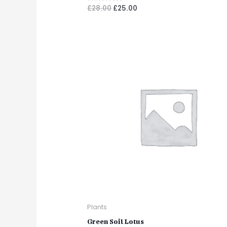
£
28.00
£
25.00
Note
0
sur
5
Plants
Green Soil Lotus