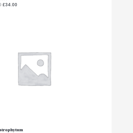
0
£
34.00
s
Astrophytum