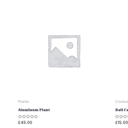
Plants
Cactu
Aluminum Plant
Ball C
£
45.00
£
15.00
Note
Note
0
0