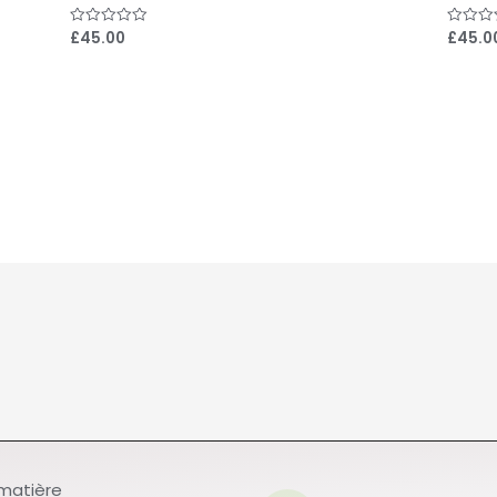
£
45.00
£
45.0
Note
Note
0
0
sur
sur
5
5
 matière