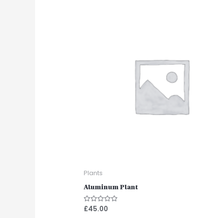
Plants
Aluminum Plant
£
45.00
Note
0