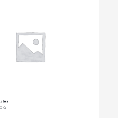
s
actus