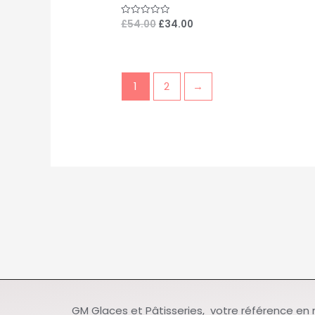
£
54.00
£
34.00
Note
0
sur
5
1
2
→
GM Glaces et Pâtisseries, votre référence en