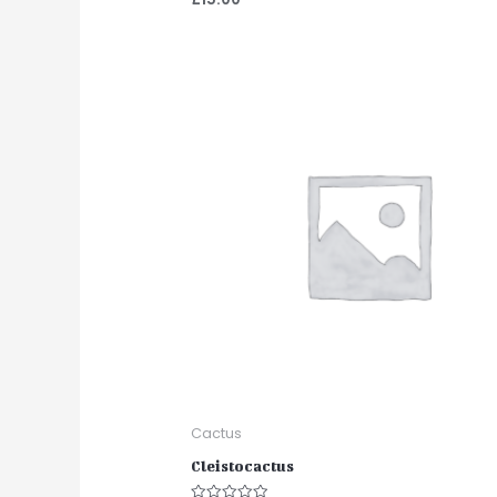
0
sur
5
Cactus
Cleistocactus