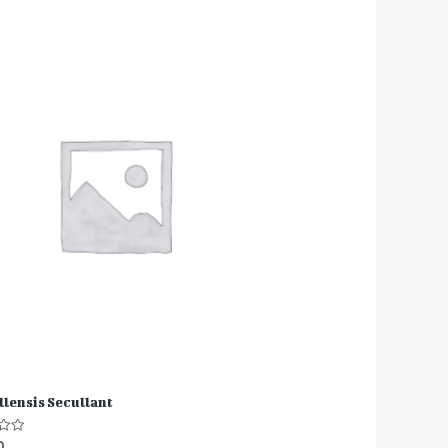
lensis Secullant
0