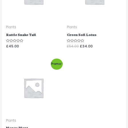
Plants
Plants
Rattle Snake Tail
Green Soil Lotus
Note
£
45.00
Note
£
54.00
£
34.00
0
0
sur
sur
5
5
Promo !
Plants
Money Plant