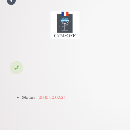
c
e
b
o
o
k
-
f
Glaces :
06.10.20.02.34