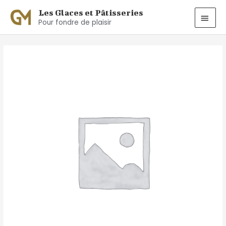
Aller
MEN
Les Glaces et Pâtisseries
au
Pour fondre de plaisir
PRIN
contenu
quantité
de
Boncellensis
Secullant