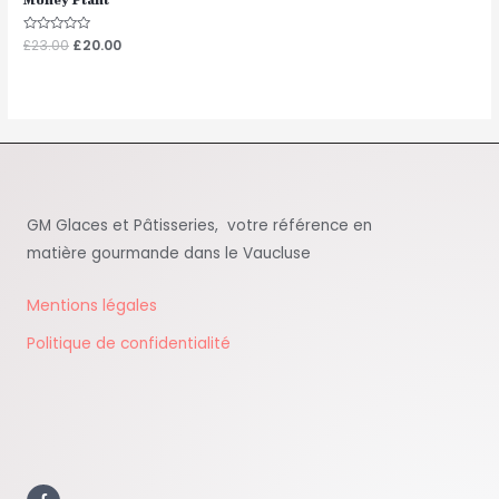
Note
£
23.00
£
20.00
0
sur
5
GM Glaces et Pâtisseries, votre référence en
matière gourmande dans le Vaucluse
Mentions légales
Politique de confidentialité
F
a