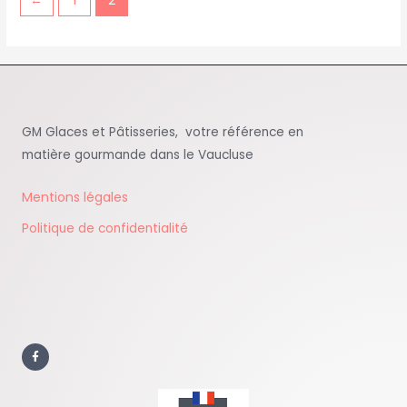
←
1
2
GM Glaces et Pâtisseries, votre référence en
matière gourmande dans le Vaucluse
Mentions légales
Politique de confidentialité
F
a
c
e
b
o
o