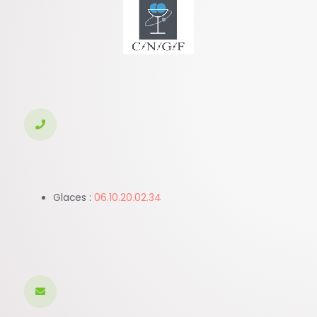
k
-
f
Glaces :
06.10.20.02.34