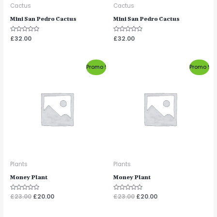
Cactus
Cactus
Mini San Pedro Cactus
Mini San Pedro Cactus
Note
£
32.00
Note
£
32.00
0
0
sur
sur
5
5
Promo !
Promo !
Plants
Plants
Money Plant
Money Plant
Note
£
23.00
£
20.00
Note
£
23.00
£
20.00
0
0
sur
sur
5
5