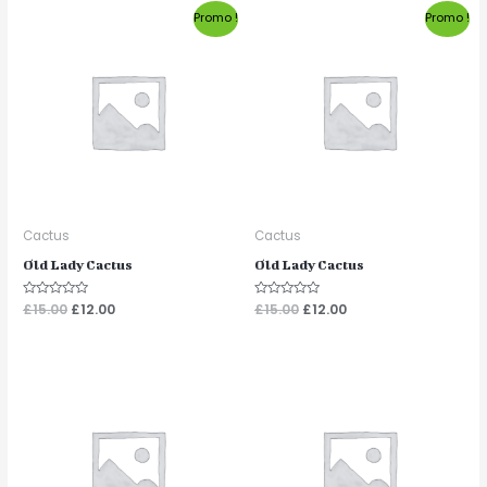
Promo !
Promo !
Cactus
Cactus
Old Lady Cactus
Old Lady Cactus
Note
£
15.00
£
12.00
Note
£
15.00
£
12.00
0
0
sur
sur
5
5