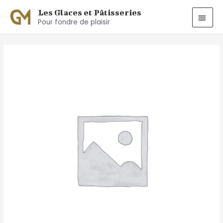
Aller
MEN
Les Glaces et Pâtisseries
au
Pour fondre de plaisir
PRIN
contenu
quantité
de
Ball
Cactus