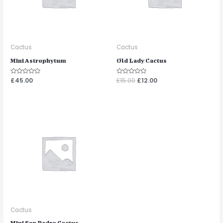
Cactus
Cactus
Mini Astrophytum
Old Lady Cactus
Note
£
45.00
Note
£
15.00
£
12.00
0
0
sur
sur
5
5
Cactus
Mini San Pedro Cactus