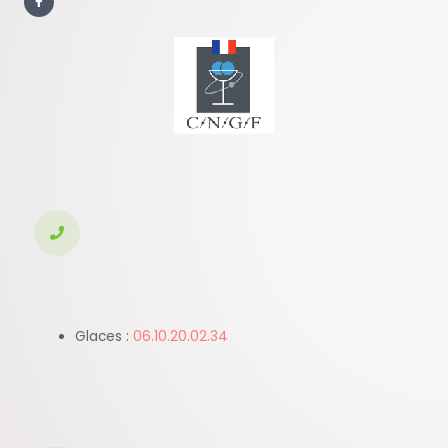
c
e
b
o
o
k
-
f
Glaces :
06.10.20.02.34