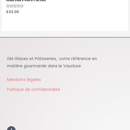
Note
£
32.00
0
sur
5
GM Glaces et Pâtisseries, votre référence en
matière gourmande dans le Vaucluse
Mentions légales
Politique de confidentialité
F
a