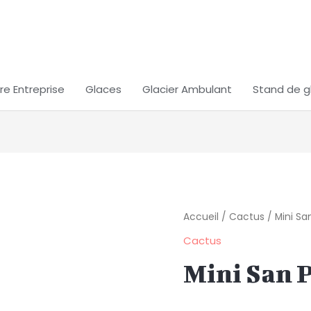
re Entreprise
Glaces
Glacier Ambulant
Stand de g
quantité
Accueil
/
Cactus
/ Mini Sa
de
Cactus
Mini
Mini San 
San
Pedro
Cactus