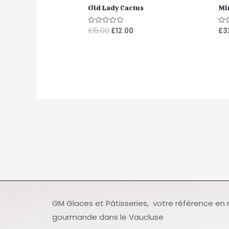
Old Lady Cactus
Mi
£
15.00
£
12.00
£
3
Note
Not
0
0
sur
su
5
5
GM Glaces et Pâtisseries, votre référence en
gourmande dans le Vaucluse