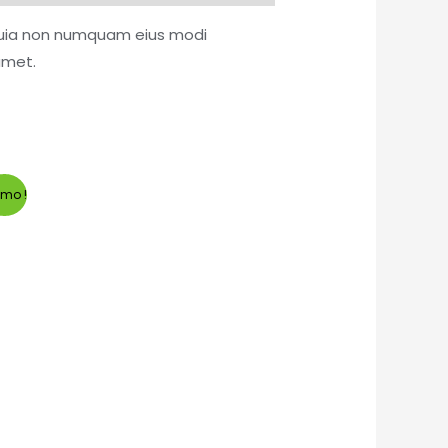
d quia non numquam eius modi
amet.
omo !