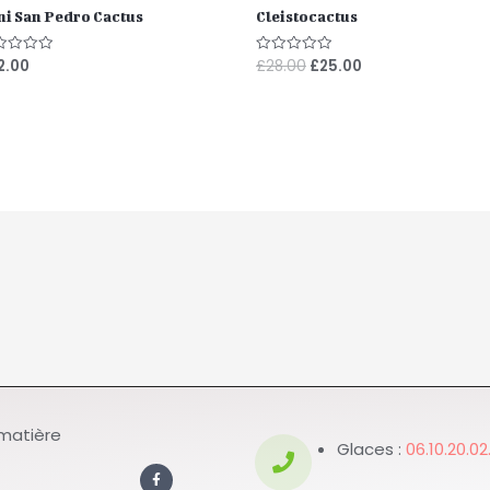
ni San Pedro Cactus
Cleistocactus
2.00
£
28.00
£
25.00
e
Note
0
r
sur
5
 matière
Glaces :
06.10.20.02
F
a